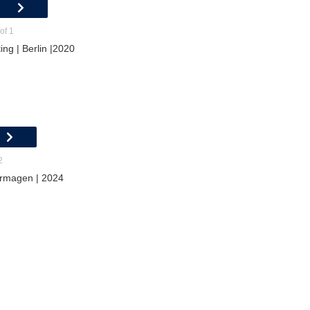
of 1
ing | Berlin |2020
2
Dormagen | 2024