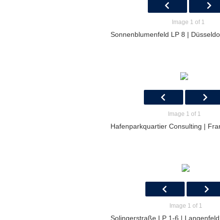
Image 1 of 1
Sonnenblumenfeld LP 8 | Düsseldo
Image 1 of 1
Hafenparkquartier Consulting | Fra
Image 1 of 1
Solingerstraße LP 1-6 | Langenfel