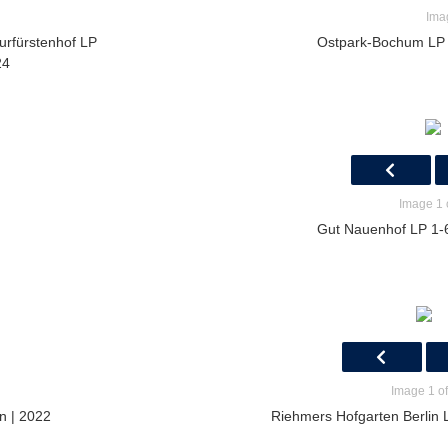
Ima
rfürstenhof LP
Ostpark-Bochum LP 
24
Image 1 
Gut Nauenhof LP 1-6 
Image 1 of
n | 2022
Riehmers Hofgarten Berlin L