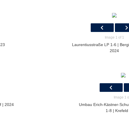
Image 1 of 1
023
Laurentiusstraße LP 1-6 | Berg
2024
Image 1 o
f | 2024
Umbau Erich-Kästner-Schu
1-8 | Krefeld