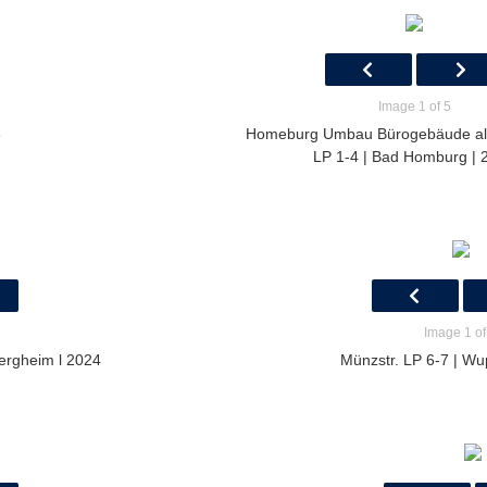
Image 1 of 5
3
Homeburg Umbau Bürogebäude a
LP 1-4 | Bad Homburg | 
Image 1 of
ergheim l 2024
Münzstr. LP 6-7 | Wu