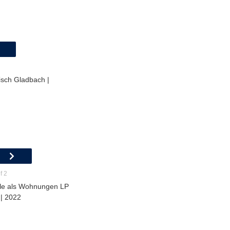
isch Gladbach |
f 2
le als Wohnungen LP
 | 2022