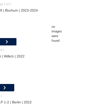
ge 1 of 1
8 | Bochum | 2023-2024
no
images
were
found
of 1
| Willich | 2022
 1
P 1-2 | Berlin | 2022