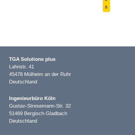
s
Image 1 of 2
Getränkemarkt Hoffmann LP 1-5 | Bernau |2019
TGA Solutions plus
Lahnstr. 41
45478 Mülheim an der Ruhr
Deutschland
Image 1 of 1
Zum Schlüßel LP 1-7 | Düsseldorf | 2024
Ingenieurbüro Köln
Gustav-Stresemann-Str. 32
51469 Bergisch-Gladbach
Deutschland