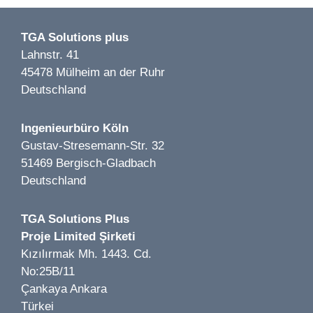
Firmenzentrale in Waltrop LP 1-6 | Waltrop | 2022
TGA Solutions plus
Lahnstr. 41
45478 Mülheim an der Ruhr
Deutschland
Image 1 of 2
Ingenieurbüro Köln
Getränkemarkt Hoffmann LP 1-5 | Bernau |2019
Gustav-Stresemann-Str. 32
51469 Bergisch-Gladbach
Deutschland
TGA Solutions Plus
Proje Limited Şirketi
Image 1 of 1
Kızılırmak Mh. 1443. Cd.
Zum Schlüßel LP 1-7 | Düsseldorf | 2024
No:25B/11
Çankaya Ankara
Türkei