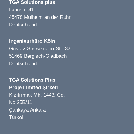
TGA Solutions plus
Lahnstr. 41
45478 Mülheim an der Ruhr
Deutschland
Image 1 of 2
Ingenieurbüro Köln
Getränkemarkt Hoffmann LP 1-5 | Bernau |2019
Gustav-Stresemann-Str. 32
51469 Bergisch-Gladbach
Deutschland
TGA Solutions Plus
Proje Limited Şirketi
Image 1 of 1
Kızılırmak Mh. 1443. Cd.
Zum Schlüßel LP 1-7 | Düsseldorf | 2024
No:25B/11
Çankaya Ankara
Türkei