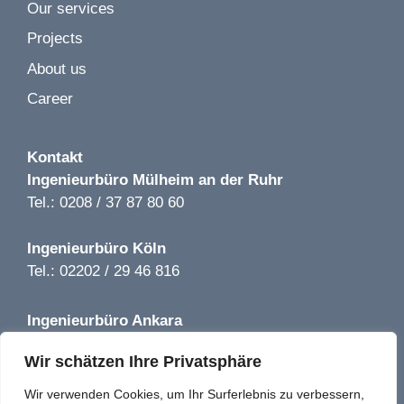
Our services
Image 1 of 2
Projects
Würth Baumarkt LP 1-5 | Kamenz | 2019
About us
Career
Kontakt
Ingenieurbüro
Mülheim an der Ruhr
Tel.: 0208 / 37 87 80 60
Ingenieurbüro
Köln
Tel.: 02202 / 29 46 816
Ingenieurbüro
Ankara
Tel.: +90 850 640 08 44
Wir schätzen Ihre Privatsphäre
info@tga-solutions-plus.de
Wir verwenden Cookies, um Ihr Surferlebnis zu verbessern,