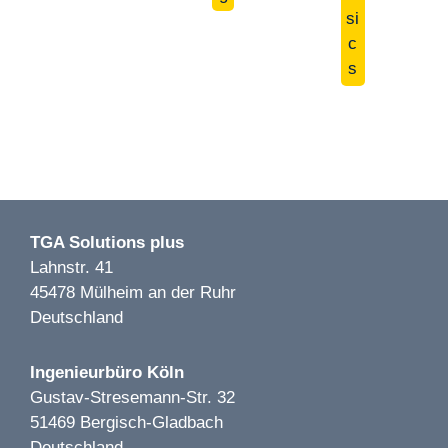
si
L'Osteria Restaurant LP 1-8 | Frankfurt | 2020
KiTa Höher Str. LP 1-9 | Solingen | 2022
c
s
Image 1 of 1
Firmenzentrale in Waltrop LP 1-6 | Waltrop | 2022
TGA Solutions plus
Lahnstr. 41
45478 Mülheim an der Ruhr
Deutschland
Image 1 of 2
Ingenieurbüro Köln
Getränkemarkt Hoffmann LP 1-5 | Bernau |2019
Gustav-Stresemann-Str. 32
51469 Bergisch-Gladbach
Deutschland