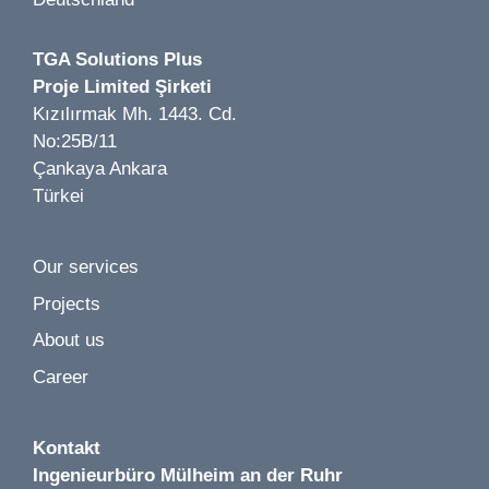
TGA Solutions Plus
Proje Limited Şirketi
Image 1 of 1
Kızılırmak Mh. 1443. Cd.
Zum Schlüßel LP 1-7 | Düsseldorf | 2024
No:25B/11
Çankaya Ankara
Türkei
Our services
Image 1 of 2
Projects
Würth Baumarkt LP 1-5 | Kamenz | 2019
About us
Career
Kontakt
Ingenieurbüro
Mülheim an der Ruhr