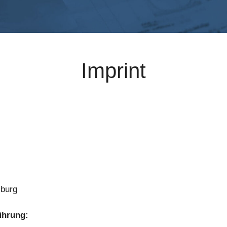
Imprint
sburg
ührung: