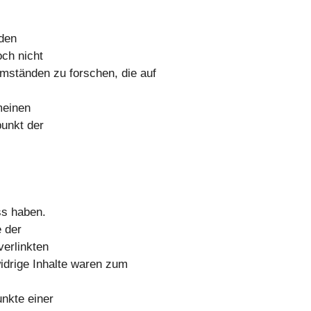
 den
och nicht
Umständen zu forschen, die auf
meinen
punkt der
ss haben.
 der
verlinkten
idrige Inhalte waren zum
unkte einer