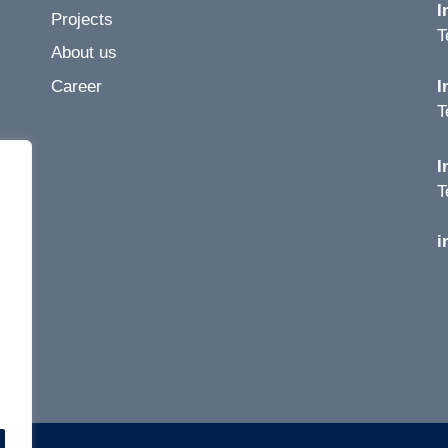
I
Projects
T
About us
Career
I
T
I
T
i