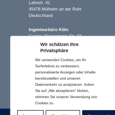
Lahnstr. 41
45478 Mülheim an der Ruhr
Deutschland
Ingenieurbüro Köln
Gustav-Stresemann-Str. 32
51469 Bergisch-Gladbach
Wir schätzen Ihre
Deutschland
Privatsphäre
Wir verwenden Cookies, um Ihr
TGA Solutions Plus
Surferlebnis zu verbessern,
Proje Limited Şirketi
personalisierte Anzeigen oder Inhalte
Kızılırmak Mh. 1443. Cd.
bereitzustellen und unseren
No:25B/11
Datenverkehr zu analysieren. Indem
Çankaya Ankara
Sie auf „Alle akzeptieren“ klicken,
Türkei
stimmen Sie unserer Verwendung von
Cookies zu.