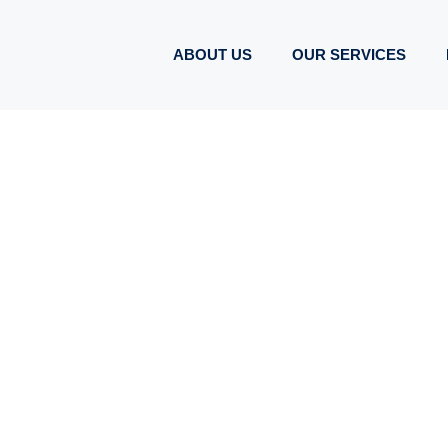
ABOUT US
OUR SERVICES
TGA Solutions plus – Technische Gebäudeausrüstung
IEEFFIZIENT, UM
 GEBÄUDEAUSSTA