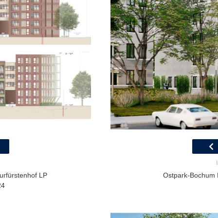
rfürstenhof LP
Ostpark-Bochum 
24