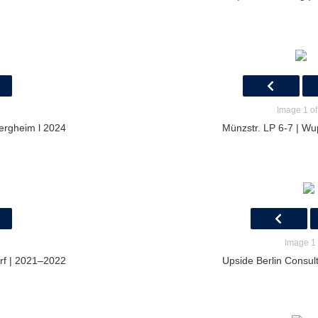
Image 1 of
ergheim l 2024
Münzstr. LP 6-7 | Wu
Image 1 
rf | 2021–2022
Upside Berlin Consult