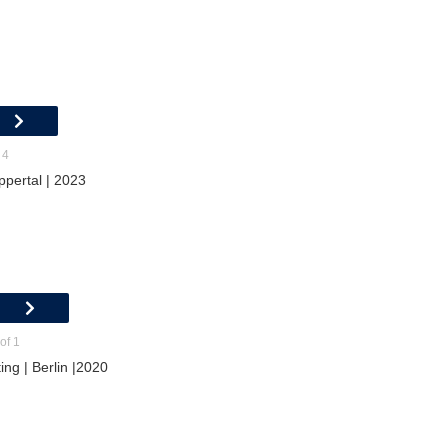
 4
ppertal | 2023
of 1
ing | Berlin |2020