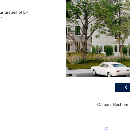
rfürstenhof LP
24
Ostpark-Bochum 