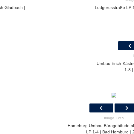
Image
ch Gladbach |
Ludgerusstraße LP 1
Umbau Erich-Kästn
1-8 |
Image 1 of 5
3
Homeburg Umbau Bürogebäude a
LP 1-4 | Bad Homburg | 