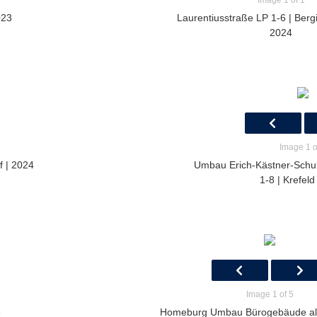
Image 1 of 1
023
Laurentiusstraße LP 1-6 | Berg
2024
Image 1 o
f | 2024
Umbau Erich-Kästner-Schu
1-8 | Krefeld
Image 1 of 5
3
Homeburg Umbau Bürogebäude a