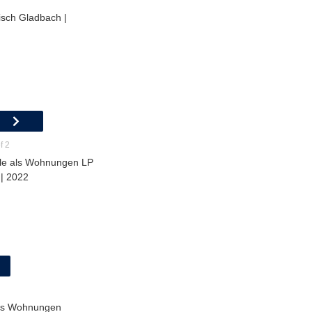
isch Gladbach |
f 2
le als Wohnungen LP
 | 2022
ls Wohnungen