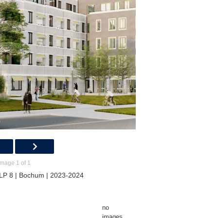
Image 1 of 1
LP 8 | Bochum | 2023-2024
no
images