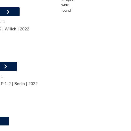
were
found
of 1
| Willich | 2022
 1
P 1-2 | Berlin | 2022