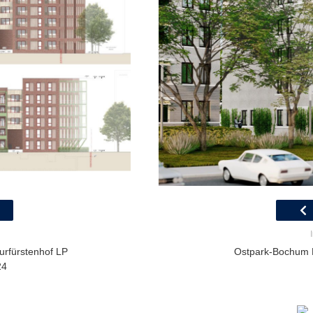
rfürstenhof LP
Ostpark-Bochum 
24