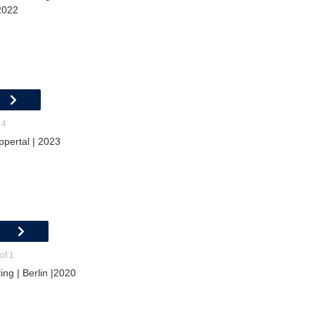
2022
 4
ppertal | 2023
of 1
ing | Berlin |2020