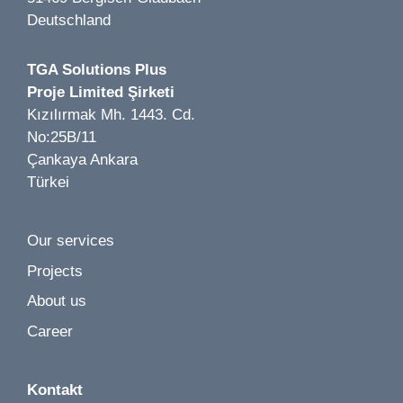
Deutschland
TGA Solutions Plus
Proje Limited Şirketi
Image 1 of 1
Kızılırmak Mh. 1443. Cd.
Zum Schlüßel LP 1-7 | Düsseldorf | 2024
No:25B/11
Çankaya Ankara
Türkei
Our services
Image 1 of 2
Projects
Würth Baumarkt LP 1-5 | Kamenz | 2019
About us
Career
Kontakt