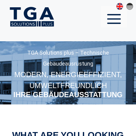
Skip
to
MENU
content
TGA Solutions plus – Technische
Gebäudeausrüstung
MODERN, ENERGIEEFFIZIENT,
UMWELTFREUNDLICH
IHRE GEBÄUDEAUSSTATTUNG
WHAT ARE YOU LOOKING