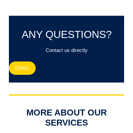
ANY QUESTIONS?
Contact us directly
EMAIL
Image 4 of 5
Image 1 of 9
Image 1 of 3
Image 1 of 1
Vogelsanger Weg NIU Hotel Consulting | Düsseldorf | 2020
Neubau DRK Seniorenzentrum "Lindenhof" Consulting |
Bildungszentrum Mägde Mariens LP 1-8 | Köln | 2021
Oraylis LP 1-8 | Meerbusch | 2021–2022
MORE ABOUT OUR
Willich | 2020
SERVICES
no images
were found