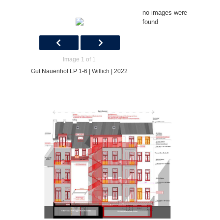
no images were
found
Image 1 of 1
Gut Nauenhof LP 1-6 | Willich | 2022