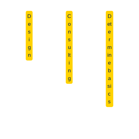
D
C
D
Image 1 of 4
Image 1 of 2
e
o
et
Schlüterstr. Bürogebäude LP 1-6 | Berlin | 2024
Gymnasium Berlin | LP 5-7 | Berlin | 2023
s
n
e
i
s
r
g
u
m
n
lt
in
i
e
n
b
g
a
Image 1 of 2
Image 1 of 1
si
L'Osteria Restaurant LP 1-8 | Frankfurt | 2020
KiTa Höher Str. LP 1-9 | Solingen | 2022
c
s
Image 1 of 1