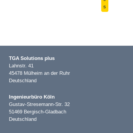
s
Image 1 of 2
Getränkemarkt Hoffmann LP 1-5 | Bernau |2019
TGA Solutions plus
Lahnstr. 41
45478 Mülheim an der Ruhr
Deutschland
Image 1 of 1
Zum Schlüßel LP 1-7 | Düsseldorf | 2024
Ingenieurbüro Köln
Gustav-Stresemann-Str. 32
51469 Bergisch-Gladbach
Deutschland