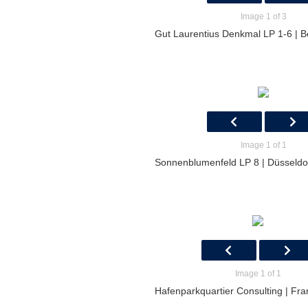
Image 1 of 3
Gut Laurentius Denkmal LP 1-6 | B
Image 1 of 1
Sonnenblumenfeld LP 8 | Düsseldo
Image 1 of 1
Hafenparkquartier Consulting | Fra