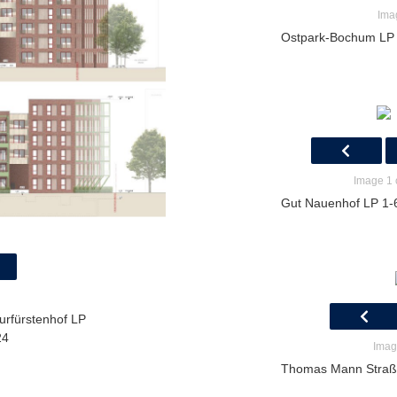
Ima
Ostpark-Bochum LP 
Image 1 
Gut Nauenhof LP 1-6 
rfürstenhof LP
24
Imag
Thomas Mann Straße