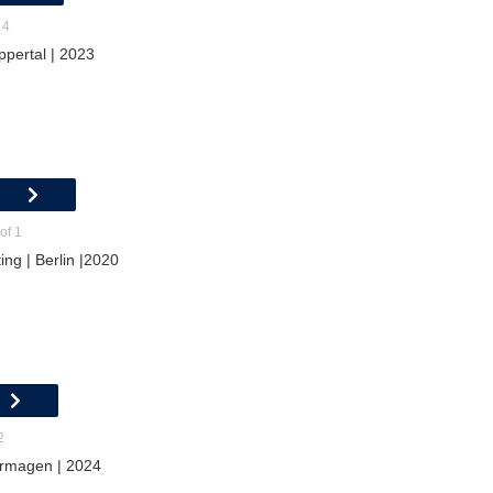
 4
ppertal | 2023
of 1
ing | Berlin |2020
2
Dormagen | 2024