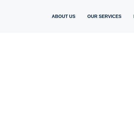
ABOUT US
OUR SERVICES
TGA Solutions plus – Technische Gebäudeausrüstung
IEEFFIZIENT, UM
 GEBÄUDEAUSSTA