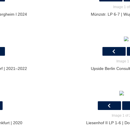
Image 1 of
ergheim l 2024
Münzstr. LP 6-7 | Wu
Image 1 
rf | 2021–2022
Upside Berlin Consult
Image 1 of 
nkfurt | 2020
Liesenhof II LP 1-6 | 