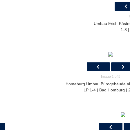
Umbau Erich-Kästn
1-8 |
Image 1 of 5
3
Homeburg Umbau Bürogebäude a
LP 1-4 | Bad Homburg | 