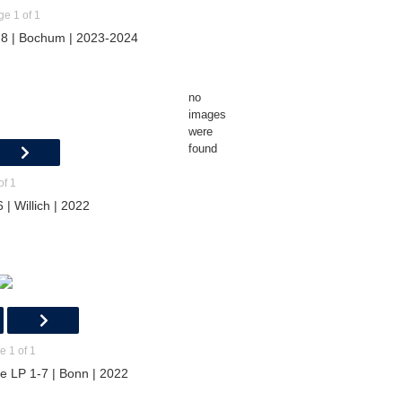
ge 1 of 1
8 | Bochum | 2023-2024
no
images
were
found
of 1
| Willich | 2022
e 1 of 1
 LP 1-7 | Bonn | 2022