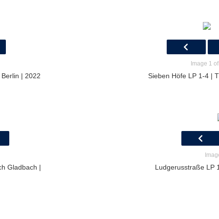
Image 1 of
 Berlin | 2022
Sieben Höfe LP 1-4 | 
Image
ch Gladbach |
Ludgerusstraße LP 1