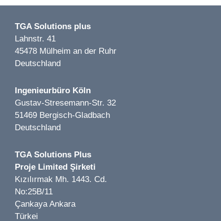
Firmenzentrale in Waltrop LP 1-6 | Waltrop | 2022
TGA Solutions plus
Lahnstr. 41
45478 Mülheim an der Ruhr
Deutschland
Image 1 of 2
Ingenieurbüro Köln
Getränkemarkt Hoffmann LP 1-5 | Bernau |2019
Gustav-Stresemann-Str. 32
51469 Bergisch-Gladbach
Deutschland
TGA Solutions Plus
Proje Limited Şirketi
Image 1 of 1
Kızılırmak Mh. 1443. Cd.
Zum Schlüßel LP 1-7 | Düsseldorf | 2024
No:25B/11
Çankaya Ankara
Türkei