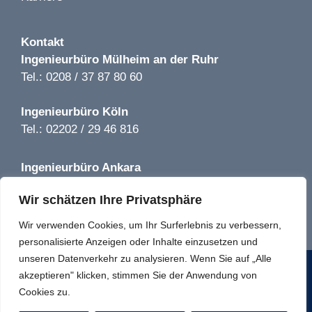
Kontakt
Bild 1 von 2
Ingenieurbüro
Mülheim an der Ruhr
Getränkemarkt Hoffmann LP 1-5 | Bernau |2019
Tel.: 0208 / 37 87 80 60
Bild 1 von 1
Ingenieurbüro
Köln
HDM Heidelberg Atriumhaus und Kurfürstenhof LP 1-4 |
Tel.: 02202 / 29 46 816
Heidelberg | 2024
Ingenieurbüro
Ankara
Bild 1 von 2
Tel.: +90 850 640 08 44
Würth Baumarkt LP 1-5 | Kamenz | 2019
Wir schätzen Ihre Privatsphäre
info@tga-solutions-plus.de
Wir verwenden Cookies, um Ihr Surferlebnis zu verbessern,
Bild 1 von 2
personalisierte Anzeigen oder Inhalte einzusetzen und
Ludgerusstraße LP 1-7 | Düsseldorf | 2024
unseren Datenverkehr zu analysieren. Wenn Sie auf „Alle
© 2022 TGA Solutions plus GmbH
akzeptieren" klicken, stimmen Sie der Anwendung von
Cookies zu.
Impressum
Datenschutz