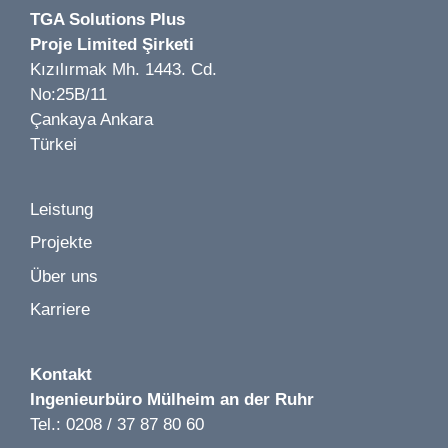
Bild 1 von 4
TGA Solutions Plus
Wipperaue - Umbau und Erweiterung einer
Proje Limited Şirketi
Bild 1 von 4
Traditionsgaststätte LP 1-8 | solingen | 2025
Kızılırmak Mh. 1443. Cd.
Gymnasium Berlin | LP 5-7 | Berlin | 2023
No:25B/11
Çankaya Ankara
Türkei
Leistung
Bild 1 von 1
Bild 1 von 2
L'Osteria Restaurant LP 1-8 | Frankfurt | 2020
Projekte
KiTa Höher Str. LP 1-9 | Solingen | 2022
Über uns
Karriere
Kontakt
Bild 1 von 2
Ingenieurbüro
Mülheim an der Ruhr
Getränkemarkt Hoffmann LP 1-5 | Bernau |2019
Tel.: 0208 / 37 87 80 60