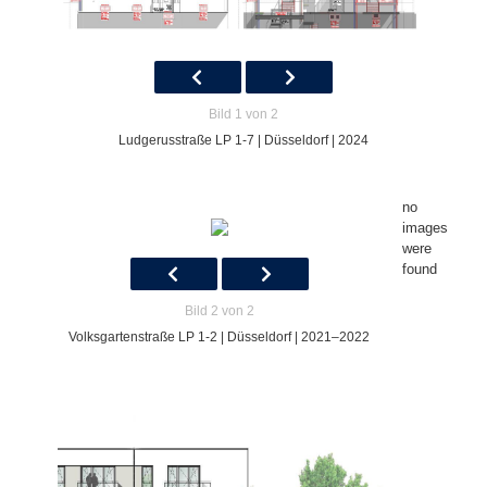
Bild 1 von 2
Ludgerusstraße LP 1-7 | Düsseldorf | 2024
no
images
were
found
Bild 2 von 2
Volksgartenstraße LP 1-2 | Düsseldorf | 2021–2022