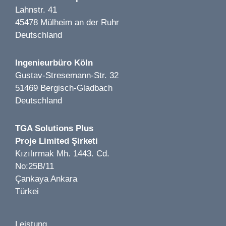
Lahnstr. 41
45478 Mülheim an der Ruhr
Deutschland
Bild 1 von 5
Oraylis LP 1-8 | Meerbusch | 2021–2022
Bild 1 von 9
Ingenieurbüro Köln
Bildungszentrum Mägde Mariens LP 1-8 | Köln | 2021
Gustav-Stresemann-Str. 32
51469 Bergisch-Gladbach
Deutschland
Bild 1 von 4
TGA Solutions Plus
Wipperaue - Umbau und Erweiterung einer
Proje Limited Şirketi
Bild 1 von 4
Traditionsgaststätte LP 1-8 | solingen | 2025
Kızılırmak Mh. 1443. Cd.
Gymnasium Berlin | LP 5-7 | Berlin | 2023
No:25B/11
Çankaya Ankara
Türkei
Leistung
Bild 1 von 1