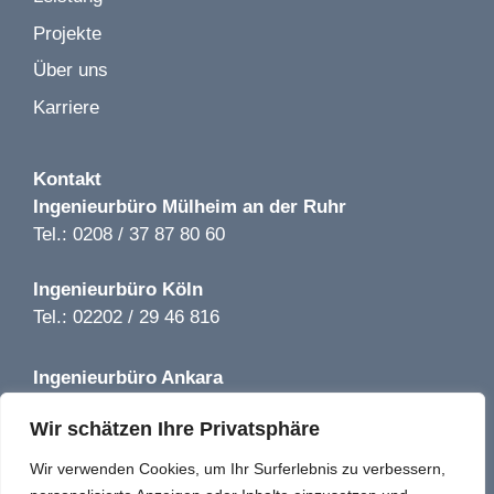
Bild 1 von 2
L'Osteria Restaurant LP 1-8 | Frankfurt | 2020
Projekte
KiTa Höher Str. LP 1-9 | Solingen | 2022
Über uns
Karriere
Kontakt
Bild 1 von 2
Ingenieurbüro
Mülheim an der Ruhr
Getränkemarkt Hoffmann LP 1-5 | Bernau |2019
Tel.: 0208 / 37 87 80 60
Ingenieurbüro
Köln
Tel.: 02202 / 29 46 816
Ingenieurbüro
Ankara
Bild 1 von 2
Tel.: +90 850 640 08 44
Würth Baumarkt LP 1-5 | Kamenz | 2019
Wir schätzen Ihre Privatsphäre
info@tga-solutions-plus.de
Wir verwenden Cookies, um Ihr Surferlebnis zu verbessern,