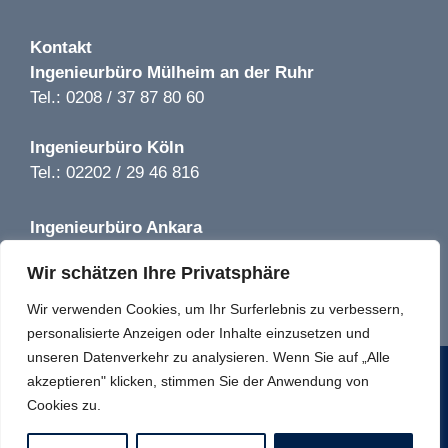
Kontakt
Ingenieurbüro
Mülheim an der Ruhr
Tel.: 0208 / 37 87 80 60
Ingenieurbüro
Köln
Tel.: 02202 / 29 46 816
Ingenieurbüro
Ankara
Tel.: +90 850 640 08 44
Wir schätzen Ihre Privatsphäre
info@tga-solutions-plus.de
Wir verwenden Cookies, um Ihr Surferlebnis zu verbessern,
personalisierte Anzeigen oder Inhalte einzusetzen und
unseren Datenverkehr zu analysieren. Wenn Sie auf „Alle
© 2022 TGA Solutions plus GmbH
akzeptieren" klicken, stimmen Sie der Anwendung von
Cookies zu.
Impressum
Datenschutz