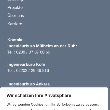
Bild 1 von 2
L'Osteria Restaurant LP 1-8 | Frankfurt | 2020
Projekte
KiTa Höher Str. LP 1-9 | Solingen | 2022
Über uns
Karriere
Kontakt
Bild 1 von 2
Ingenieurbüro
Mülheim an der Ruhr
Getränkemarkt Hoffmann LP 1-5 | Bernau |2019
Tel.: 0208 / 37 87 80 60
Ingenieurbüro
Köln
Tel.: 02202 / 29 46 816
Ingenieurbüro
Ankara
Bild 1 von 2
Tel.: +90 850 640 08 44
Würth Baumarkt LP 1-5 | Kamenz | 2019
Wir schätzen Ihre Privatsphäre
info@tga-solutions-plus.de
Wir verwenden Cookies, um Ihr Surferlebnis zu verbessern,