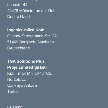
Lahnstr. 41
45478 Mülheim an der Ruhr
Deutschland
Bild 1 von 5
Oraylis LP 1-8 | Meerbusch | 2021–2022
Bild 1 von 9
Ingenieurbüro Köln
Bildungszentrum Mägde Mariens LP 1-8 | Köln | 2021
Gustav-Stresemann-Str. 32
51469 Bergisch-Gladbach
Deutschland
Bild 1 von 4
TGA Solutions Plus
Wipperaue - Umbau und Erweiterung einer
Proje Limited Şirketi
Bild 1 von 4
Traditionsgaststätte LP 1-8 | solingen | 2025
Kızılırmak Mh. 1443. Cd.
Gymnasium Berlin | LP 5-7 | Berlin | 2023
No:25B/11
Çankaya Ankara
Türkei
Leistung
Bild 1 von 1