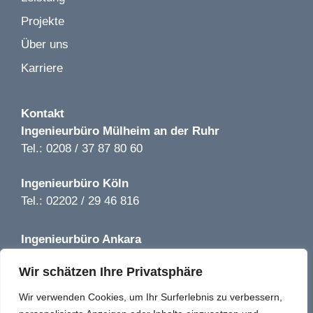
Bild 1 von 2
L'Osteria Restaurant LP 1-8 | Frankfurt | 2020
Projekte
KiTa Höher Str. LP 1-9 | Solingen | 2022
Über uns
Karriere
Kontakt
Bild 1 von 2
Ingenieurbüro
Mülheim an der Ruhr
Getränkemarkt Hoffmann LP 1-5 | Bernau |2019
Tel.: 0208 / 37 87 80 60
Ingenieurbüro
Köln
Tel.: 02202 / 29 46 816
Ingenieurbüro
Ankara
Bild 1 von 2
Tel.: +90 850 640 08 44
Würth Baumarkt LP 1-5 | Kamenz | 2019
Wir schätzen Ihre Privatsphäre
info@tga-solutions-plus.de
Wir verwenden Cookies, um Ihr Surferlebnis zu verbessern,