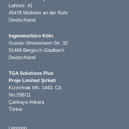
Lahnstr. 41
45478 Mülheim an der Ruhr
Deutschland
Bild 1 von 5
Oraylis LP 1-8 | Meerbusch | 2021–2022
Bild 1 von 9
Ingenieurbüro Köln
Bildungszentrum Mägde Mariens LP 1-8 | Köln | 2021
Gustav-Stresemann-Str. 32
51469 Bergisch-Gladbach
Deutschland
Bild 1 von 4
TGA Solutions Plus
Wipperaue - Umbau und Erweiterung einer
Proje Limited Şirketi
Bild 1 von 4
Traditionsgaststätte LP 1-8 | solingen | 2025
Kızılırmak Mh. 1443. Cd.
Gymnasium Berlin | LP 5-7 | Berlin | 2023
No:25B/11
Çankaya Ankara
Türkei
Leistung
Bild 1 von 1