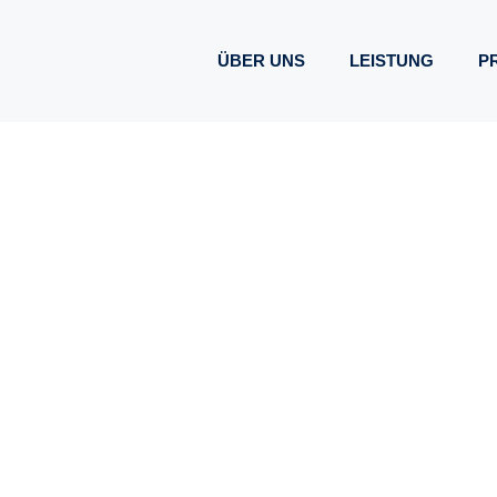
ÜBER UNS
LEISTUNG
P
TGA Solutions plus – Technische Gebäudeausrüstung
IEEFFIZIENT, UM
 GEBÄUDEAUSSTA